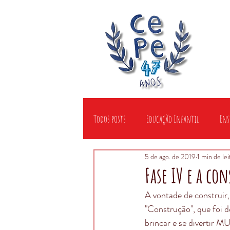
Todos posts
Educação Infantil
Ens
5 de ago. de 2019
1 min de lei
Fase IV e a co
A vontade de construir
"Construção", que foi d
brincar e se divertir 