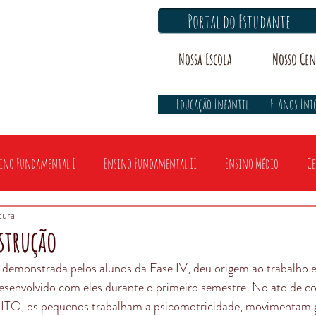
Portal do Estudante
Nossa Escola
Nosso Cen
Educação Infantil
F. Anos Ini
ino Fundamental I
Ensino Fundamental II
Ensino Médio
Ce
tura
nstrução
, demonstrada pelos alunos da Fase IV, deu origem ao trabalho
esenvolvido com eles durante o primeiro semestre. No ato de co
MUITO, os pequenos trabalham a psicomotricidade, movimentam 