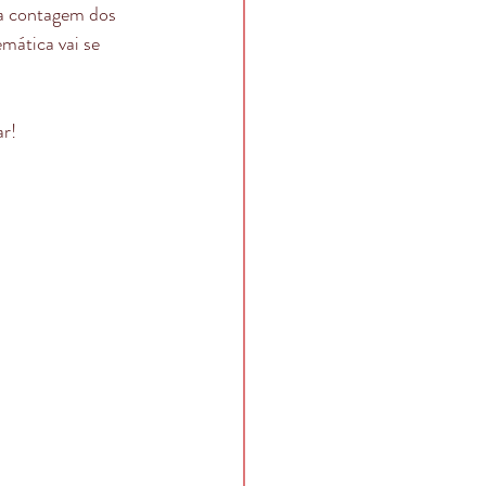
 a contagem dos 
mática vai se 
ar!