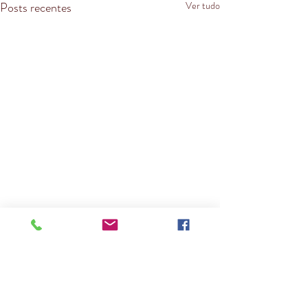
Posts recentes
Ver tudo
Comentários
Mulheres fora de série
Trabalho de Literatura