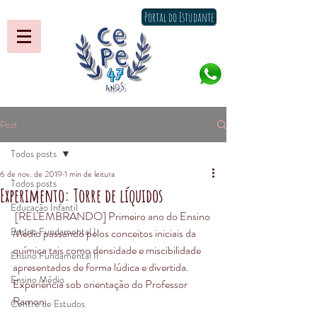
Portal do Estudante
Post
Todos posts
6 de nov. de 2019
1 min de leitura
Todos posts
Experimento: Torre de líquidos
Educação Infantil
 [RELEMBRANDO] Primeiro ano do Ensino 
Ensino Fundamental I
Médio passando pelos conceitos iniciais da 
química tais como densidade e miscibilidade 
Ensino Fundamental II
apresentados de forma lúdica e divertida.
Ensino Médio
Experiência sob orientação do Professor 
Ramon.
Centro de Estudos