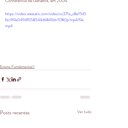
Conferência de Genebra, em 2004. 
https://video.wixstatic.com/video/cc371e_c8e19d5
fec9f4a0494f058544d6841bb/1080p/mp4/file.
mp4
Ensino Fundamental I
Posts recentes
Ver tudo