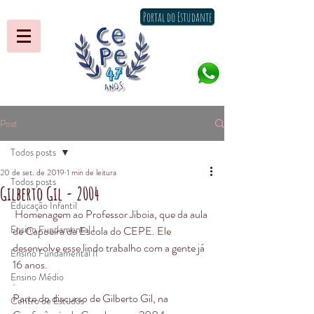
Portal do Estudante
Post
Todos posts
20 de set. de 2019
1 min de leitura
Todos posts
Gilberto Gil - 2004
Educação Infantil
 Homenagem ao Professor Jiboia, que da aula 
Ensino Fundamental I
de Capoeira da Escola do CEPE. Ele 
desenvolve esse lindo trabalho com a gente já 
Ensino Fundamental II
16 anos.
Ensino Médio
.
Parte do discurso de Gilberto Gil, na 
Centro de Estudos