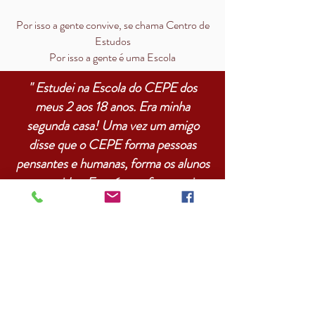
Por isso a gente convive, se chama Centro de
Estudos
Por isso a gente é uma Escola
" Estudei na Escola do CEPE dos
meus 2 aos 18 anos. Era minha
segunda casa! Uma vez um amigo
disse que o CEPE forma pessoas
pensantes e humanas, forma os alunos
para a vida... Essa é uma frase muito
certa! Minha memória vai das
gincanas que, no fim, o objetivo maior
era ajudar quem estava precisando
(hospital, asilo...), aos eventos
culturais (encontro com indígenas,
descoberta do maracatu...), à base